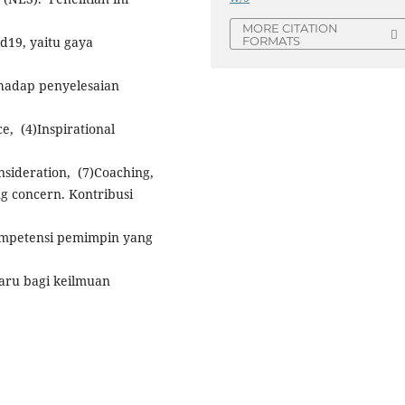
MORE CITATION
d19, yaitu gaya
FORMATS
rhadap penyelesaian
e, (4)Inspirational
onsideration, (7)Coaching,
ng concern. Kontribusi
kompetensi pemimpin yang
aru bagi keilmuan