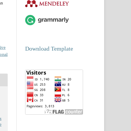
an
ive
Download Template
ional
s
e