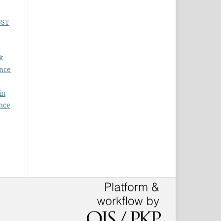
UST
k
ence
in
ence