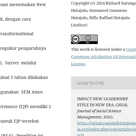
Copyright (c) 2024 Richard Surung
rtujuan menemukan New
Hutajulu, Immanoel Gunawan
Hutajulu, Riflo Raffael Hutajulu
rk, dengan cara
(Author)
Transformational
mengukur pengaruhnya
This work is licensed under a
Creat
Commons Attribution 4.0 Internat
i. Survei melalui
License
.
imal 5 tahun dilakukan
HOW TO CITE
nggunakan SEM Amos
IMPACT NEW LEADERSHIP
STYLE IN NEW ERA. (2024).
ormance (EJP) memiliki 2
Journal of Social Science
Management
,
1
(01).
 untuk EJP tersebut
https://jurnal.ruangpikirindone
ia.org/index.php/jssm/article/vi
w/9
(NLS). Penelitian ini